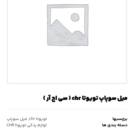
میل سوپاپ تویوتا chr ( سی اچ آر )
برچسبها
تویوتا chr
,
میل سوپاپ
دسته بندی ها
لوازم یدکی تویوتا CHR