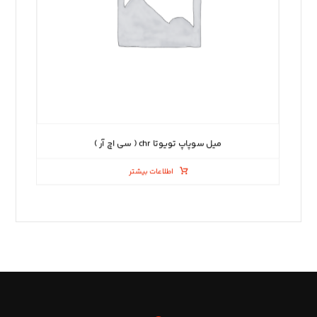
میل سوپاپ تویوتا chr ( سی اچ آر )
اطلاعات بیشتر