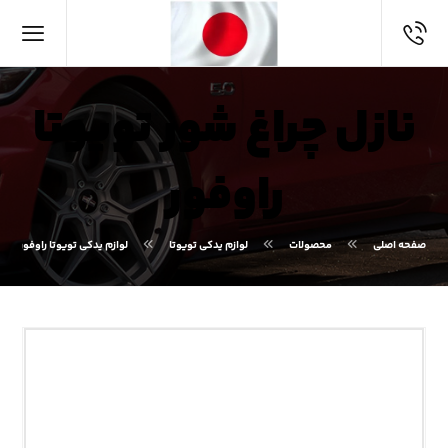
نازل چراغ شور تویوتا
راوفور
صفحه اصلی
محصولات
لوازم یدکی تویوتا
لوازم یدکی تویوتا راوفور