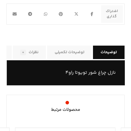
توضیحات
توضیحات تکمیلی
نظرات
راه
۰
نازل چراغ شور تویوتا راو۴
محصولات مرتبط