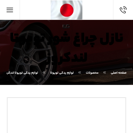
نازل چراغ شور تویوتا
لندکروز
صفحه اصلی
محصولات
لوازم یدکی تویوتا
لوازم یدکی تویوتا لندکروز