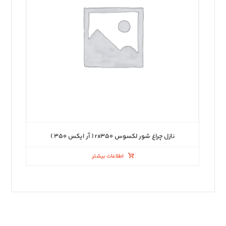
نازل چراغ شور لکسوس rx۳۵۰ ( آر ایکس ۳۵۰ )
اطلاعات بیشتر