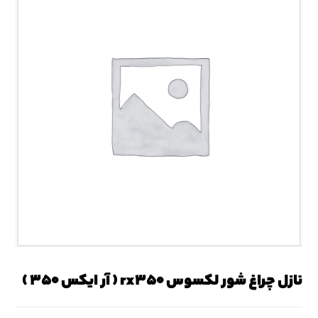
نازل چراغ شور لکسوس rx۳۵۰ ( آر ایکس ۳۵۰ )