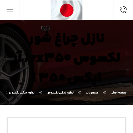
نازل چراغ شور
لکسوس rx۳۵۰ ( آر
ایکس ۳۵۰ )
صفحه اصلی
محصولات
لوازم یدکی لکسوس
لوازم یدکی لکسوس RX