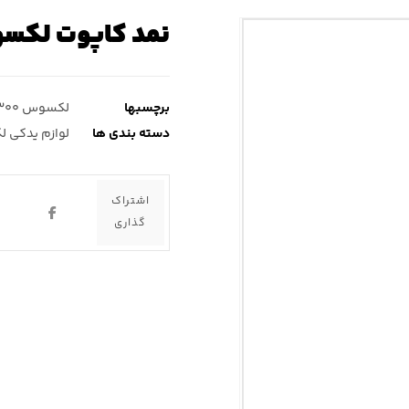
نمد کاپوت لکسوس nx۳۰۰ ( ان ایک
برچسبها
لکسوس nx۳۰۰
دسته بندی ها
لوازم یدکی ل