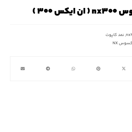
س ۳۰۰ )
,
نمد کاپوت
کسوس NX