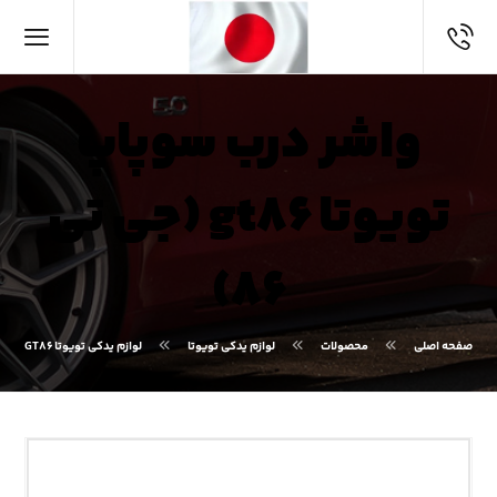
واشر درب سوپاپ
تویوتا gt۸۶ (جی تی
۸۶)
صفحه اصلی
محصولات
لوازم یدکی تویوتا
لوازم یدکی تویوتا GT۸۶