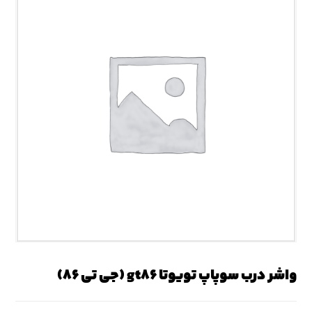
واشر درب سوپاپ تویوتا gt۸۶ (جی تی ۸۶)