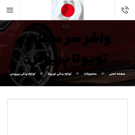
واشر سر سیلندر
تویوتا پریوس
صفحه اصلی
محصولات
لوازم یدکی تویوتا
لوازم یدکی پریوس