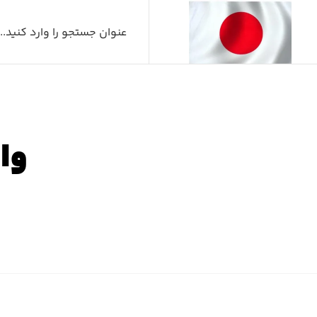
وا
صفح