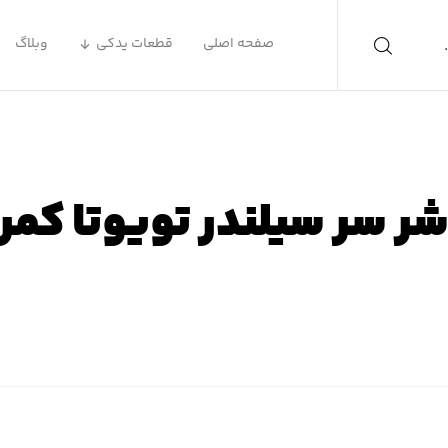
صفحه اصلی
قطعات یدکی
وبلاگ
شر سر سیلندر تویوتا کمر
ه اصلی
محصولات
لوازم یدکی تویوتا
لوازم یدکی تویوتا ک