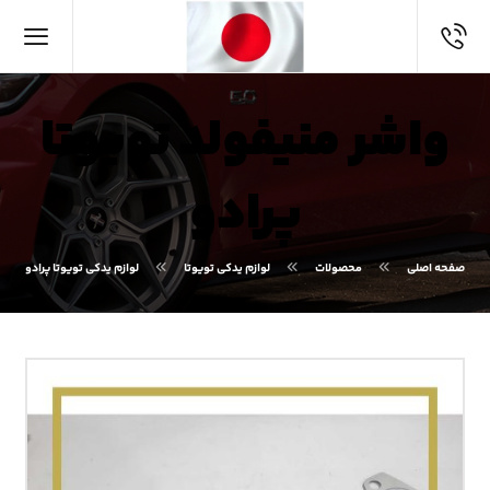
واشر منیفولد تویوتا
پرادو
صفحه اصلی
محصولات
لوازم یدکی تویوتا
لوازم یدکی تویوتا پرادو