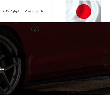
واشر منیفول
صفح