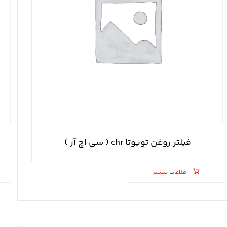
فیلتر روغن تویوتا chr ( سی اچ آر )
اطلاعات بیشتر