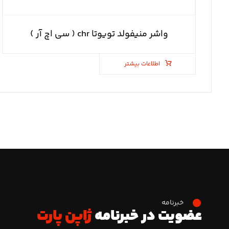
واشر منیفولد تویوتا chr ( سی اچ آر )
اطلاعات بیشتر
خبرنامه
عضویت در خبرنامه
ژاپن پارت