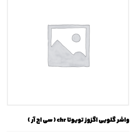
واشر گلویی اگزوز تویوتا chr ( سی اچ آر )