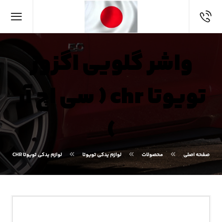
واشر گلویی اگزوز
تویوتا chr ( سی اچ آر
)
صفحه اصلی
محصولات
لوازم یدکی تویوتا
لوازم یدکی تویوتا CHR