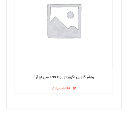
واشر گلویی اگزوز تویوتا chr ( سی اچ آر )
اطلاعات بیشتر