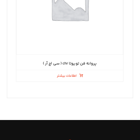
پروانه فن تویوتا chr ( سی اچ آر )
اطلاعات بیشتر