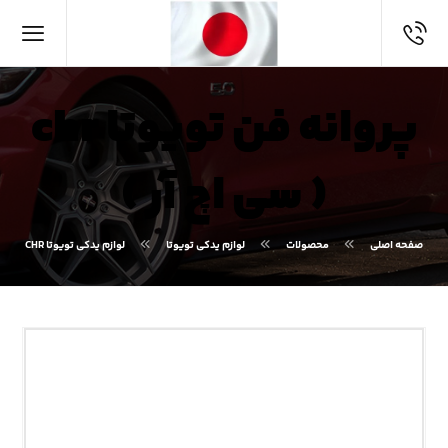
پروانه فن تویوتا chr
( سی اچ آر )
صفحه اصلی
محصولات
لوازم یدکی تویوتا
لوازم یدکی تویوتا CHR