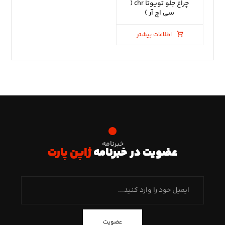
چراغ جلو تویوتا chr (
سی اچ آر )
اطلاعات بیشتر
خبرنامه
عضویت در خبرنامه
ژاپن پارت
عضویت