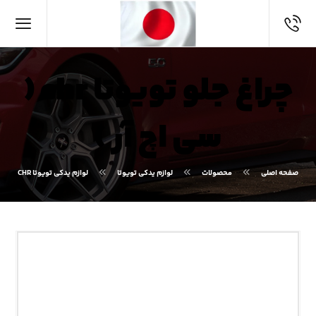
چراغ جلو تویوتا chr (
سی اچ آر )
صفحه اصلی
محصولات
لوازم یدکی تویوتا
لوازم یدکی تویوتا CHR