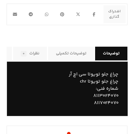
توضیحات
توضیحات تکمیلی
نظرات
راه
۰
چراغ جلو تویوتا سی اچ آر
چراغ جلو تویوتا chr
شماره فنی:
۸۱۱۳۰F۴۰۷۰
۸۱۱۷۰F۴۰۷۰