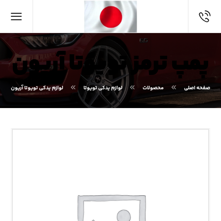
پمپ ترمز تویوتا آریون
صفحه اصلی
محصولات
لوازم یدکی تویوتا
لوازم یدکی تویوتا آریون