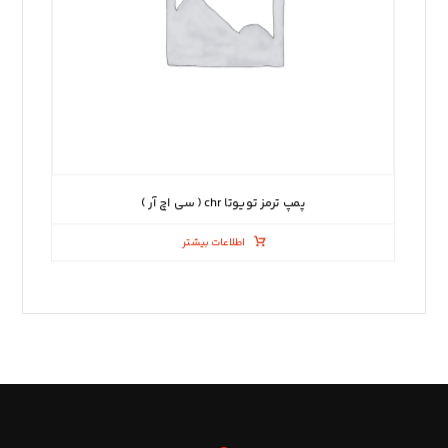
پمپ ترمز تویوتا chr ( سی اچ آر )
اطلاعات بیشتر