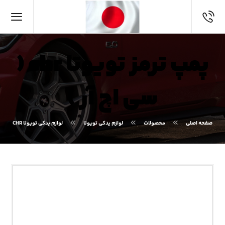
پمپ ترمز تویوتا chr (
سی اچ آر )
صفحه اصلی
محصولات
لوازم یدکی تویوتا
لوازم یدکی تویوتا CHR