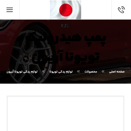
پمپ هیدرولیک
تویوتا آریون
صفحه اصلی
محصولات
لوازم یدکی تویوتا
لوازم یدکی تویوتا آریون