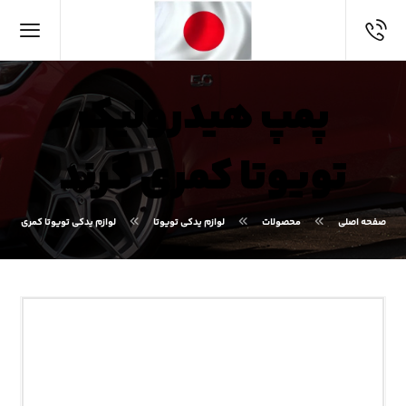
پمپ هیدرولیک
تویوتا کمری گرند
صفحه اصلی
محصولات
لوازم یدکی تویوتا
لوازم یدکی تویوتا کمری