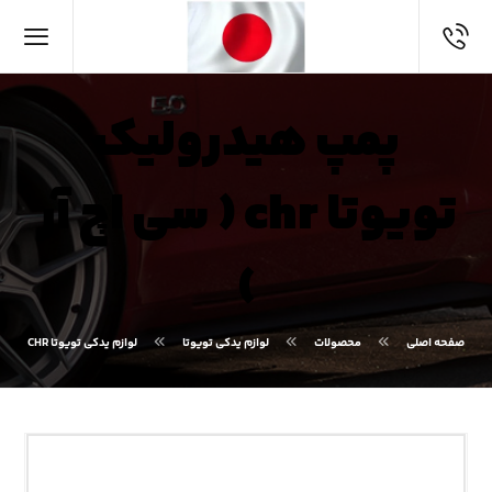
پمپ هیدرولیک
تویوتا chr ( سی اچ آر
)
صفحه اصلی
محصولات
لوازم یدکی تویوتا
لوازم یدکی تویوتا CHR