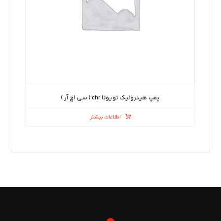
پمپ هیدرولیک تویوتا chr ( سی اچ آر )
اطلاعات بیشتر