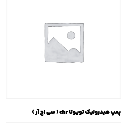
پمپ هیدرولیک تویوتا chr ( سی اچ آر )