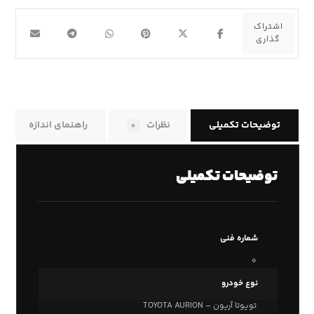
توضیحات تکمیلی
نظرات
راهنمای اندازه
۰
توضیحات تکمیلی
شماره فنی
۰
نوع خودرو
تویوتا آریون – TOYOTA AURION