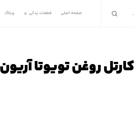
صفحه اصلی
قطعات یدکی
وبلاگ
ارتل روغن تویوتا آریون
ه اصلی
محصولات
لوازم یدکی تویوتا
لوازم یدکی تویوتا آر