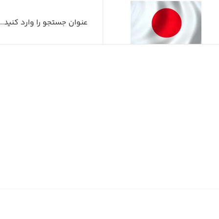
ک
صفح