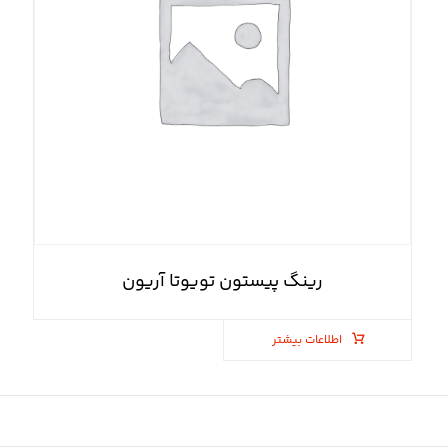
رینگ پیستون تویوتا آریون
اطلاعات بیشتر