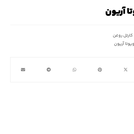
ا آریون
کارتل روغن
یوتا آریون