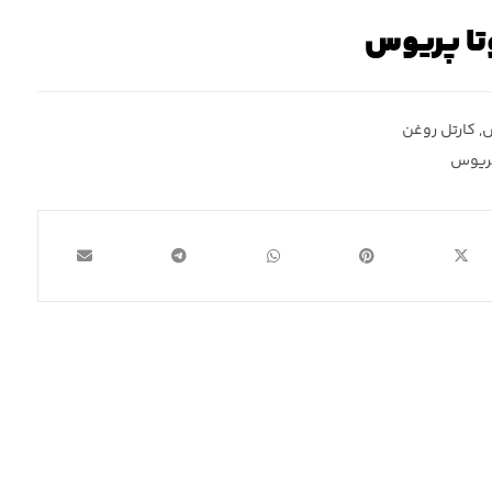
تا پریوس
س
,
کارتل روغن
پریوس