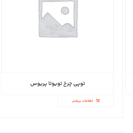
توپی چرخ تویوتا پریوس
اطلاعات بیشتر