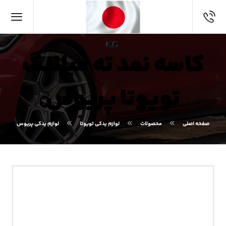
کاسه نمد ته میللنگ
تویوتا پریوس
صفحه اصلی
محصولات
لوازم یدکی تویوتا
لوازم یدکی پریوس