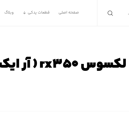
صفحه اصلی
قطعات یدکی
وبلاگ
r ( آر ایکس ۳۵۰ )
 اصلی
محصولات
لوازم یدکی لکسوس
لوازم یدکی لکسوس X