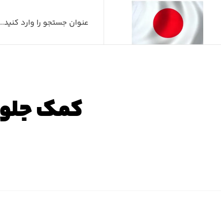
کمک جلو لکسوس x۳۵۰
صفحه