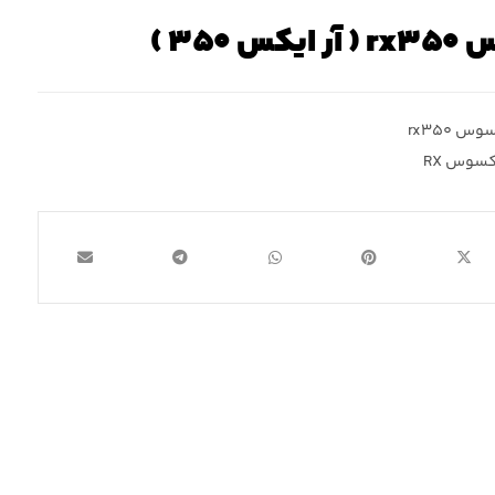
۳۵۰ )
س rx۳۵۰
کسوس RX