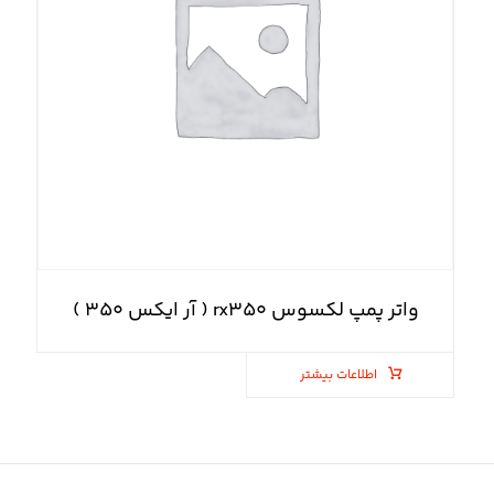
واتر پمپ لکسوس rx۳۵۰ ( آر ایکس ۳۵۰ )
اطلاعات بیشتر