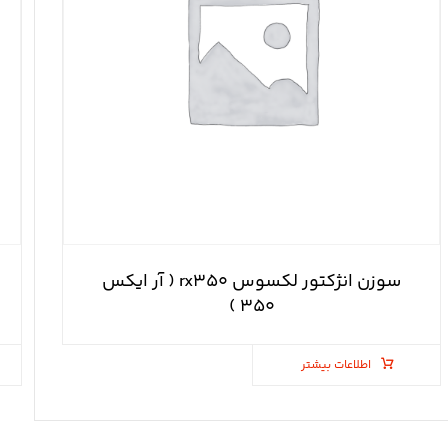
سوزن انژکتور لکسوس rx۳۵۰ ( آر ایکس
۳۵۰ )
اطلاعات بیشتر