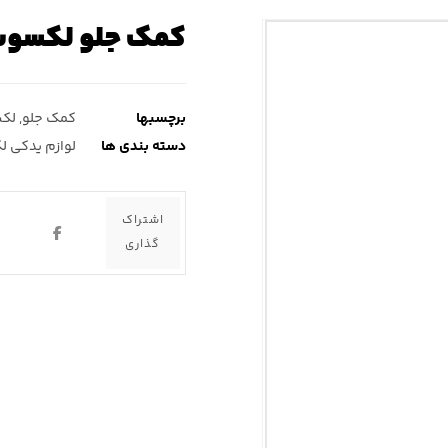
کمک جلو لکسوس rx۳۵۰ ( آر ایکس 
برچسبها
کمک جلو
,
لکسو
دسته بندی ها
لوازم یدکی ل