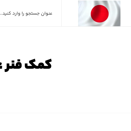
کمک فنر عقب لکسو
صفحه