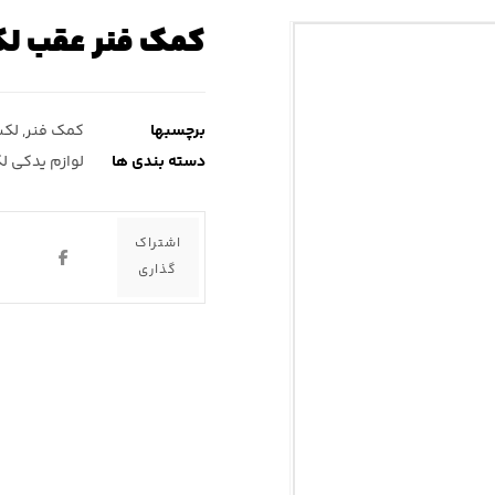
کمک فنر عقب لکسوس ct۲۰۰ ( 
برچسبها
کمک فنر
,
لکسو
دسته بندی ها
لوازم یدکی ل