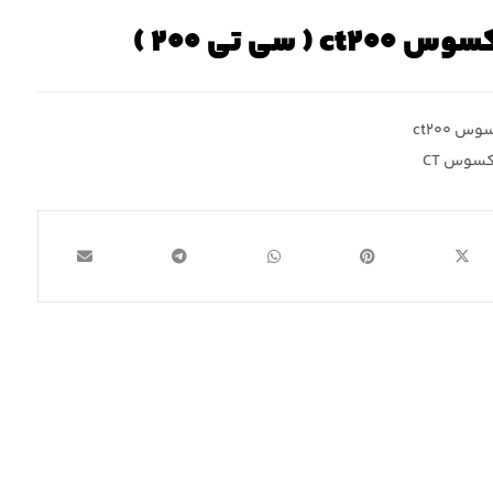
سی تی ۲۰۰ )
س ct۲۰۰
کسوس CT