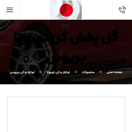
گل پخش کن تویوتا
پریوس
صفحه اصلی
محصولات
لوازم یدکی تویوتا
لوازم یدکی پریوس